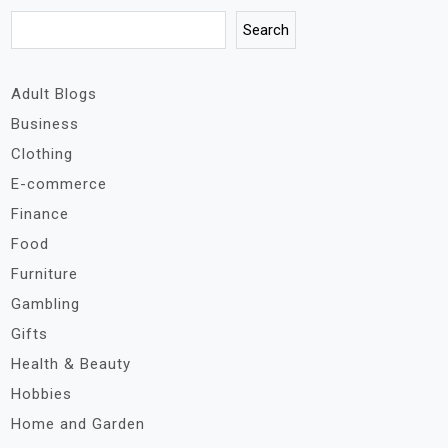
Search
Adult Blogs
Business
Clothing
E-commerce
Finance
Food
Furniture
Gambling
Gifts
Health & Beauty
Hobbies
Home and Garden