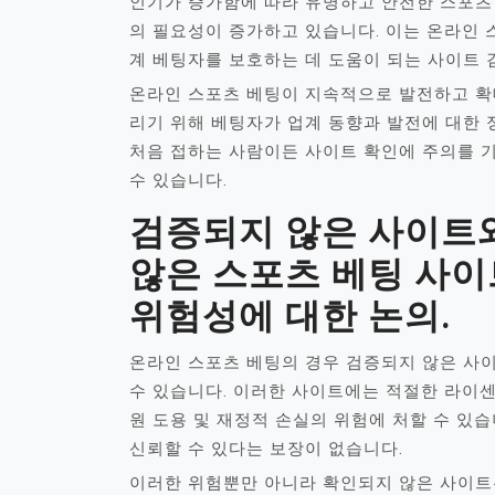
인기가 증가함에 따라 유명하고 안전한 스포츠
의 필요성이 증가하고 있습니다. 이는 온라인 
계 베팅자를 보호하는 데 도움이 되는 사이트 
온라인 스포츠 베팅이 지속적으로 발전하고 확
리기 위해 베팅자가 업계 동향과 발전에 대한 
처음 접하는 사람이든 사이트 확인에 주의를 
수 있습니다.
검증되지 않은 사이트와
않은 스포츠 베팅 사이
위험성에 대한 논의.
온라인 스포츠 베팅의 경우 검증되지 않은 사
수 있습니다. 이러한 사이트에는 적절한 라이센
원 도용 및 재정적 손실의 위험에 처할 수 있
신뢰할 수 있다는 보장이 없습니다.
이러한 위험뿐만 아니라 확인되지 않은 사이트는