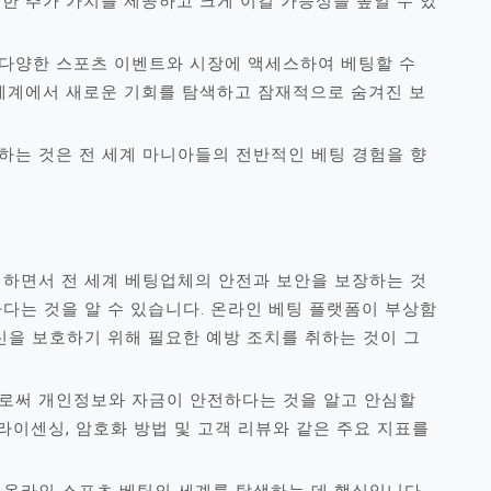
한 추가 가치를 제공하고 크게 이길 가능성을 높일 수 있
다양한 스포츠 이벤트와 시장에 액세스하여 베팅할 수
 세계에서 새로운 기회를 탐색하고 잠재적으로 숨겨진 보
하는 것은 전 세계 마니아들의 전반적인 베팅 경험을 향
리하면서 전 세계 베팅업체의 안전과 보안을 보장하는 것
다는 것을 알 수 있습니다. 온라인 베팅 플랫폼이 부상함
신을 보호하기 위해 필요한 예방 조치를 취하는 것이 그
로써 개인정보와 자금이 안전하다는 것을 알고 안심할
라이센싱, 암호화 방법 및 고객 리뷰와 같은 주요 지표를
 온라인 스포츠 베팅의 세계를 탐색하는 데 핵심입니다.