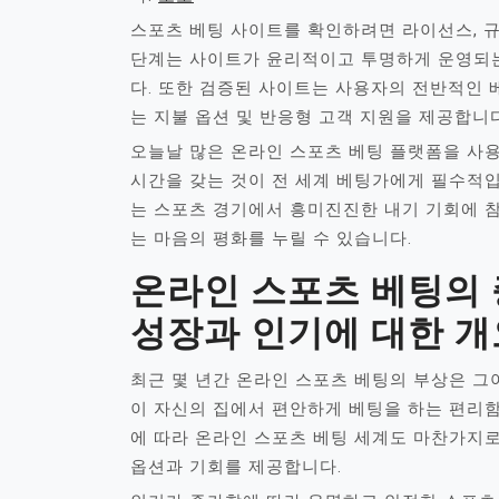
스포츠 베팅 사이트를 확인하려면 라이선스, 규
단계는 사이트가 윤리적이고 투명하게 운영되는
다. 또한 검증된 사이트는 사용자의 전반적인 
는 지불 옵션 및 반응형 고객 지원을 제공합니다
오늘날 많은 온라인 스포츠 베팅 플랫폼을 사용
시간을 갖는 것이 전 세계 베팅가에게 필수적입
는 스포츠 경기에서 흥미진진한 내기 기회에 
는 마음의 평화를 누릴 수 있습니다.
온라인 스포츠 베팅의 
성장과 인기에 대한 개
최근 몇 년간 온라인 스포츠 베팅의 부상은 그
이 자신의 집에서 편안하게 베팅을 하는 편리함
에 따라 온라인 스포츠 베팅 세계도 마찬가지로
옵션과 기회를 제공합니다.